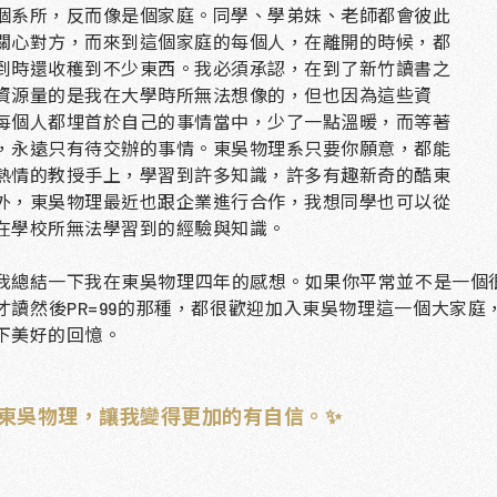
個系所，反而像是個家庭。同學、學弟妹、老師都會彼此
關心對方，而來到這個家庭的每個人，在離開的時候，都
到時還收穫到不少東西。我必須承認，在到了新竹讀書之
資源量的是我在大學時所無法想像的，但也因為這些資
每個人都埋首於自己的事情當中，少了一點溫暖，而等著
，永遠只有待交辦的事情。東吳物理系只要你願意，都能
熱情的教授手上，學習到許多知識，許多有趣新奇的酷東
外，東吳物理最近也跟企業進行合作，我想同學也可以從
在學校所無法學習到的經驗與知識。
我總結一下我在東吳物理四年的感想。如果你平常並不是一個
才讀然後
PR=99
的那種，都很歡迎加入東吳物理這一個大家庭
下美好的回憶。
東吳物理，讓我變得更加的有自信。✨