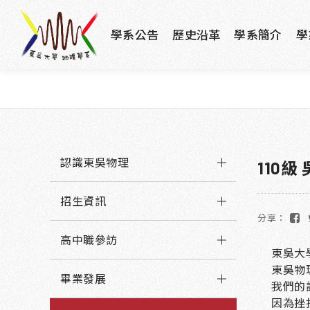
學系公告
歷史沿革
學系簡介
學
認識東吳物理
110級
招生資訊
分享：
高中職參訪
東吳大
東吳物
畢業發展
我們的
因為挫