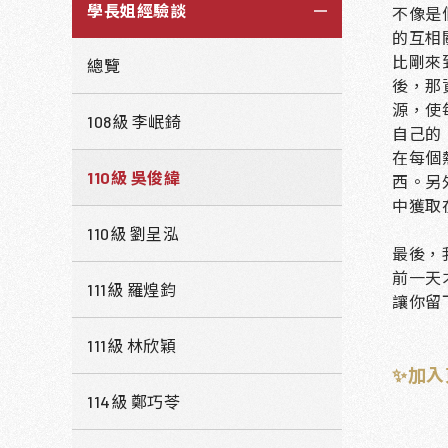
學長姐經驗談
不像是
的互相
比剛來
總覽
後，那
源，使
108級 李岷錡
自己的
在每個
110級 吳俊緯
西。
另
中獲取
110級 劉呈泓
最後，
前一天
111級 羅煌鈞
讓你留
111級 林欣穎
✨加入
114級 鄭巧苓