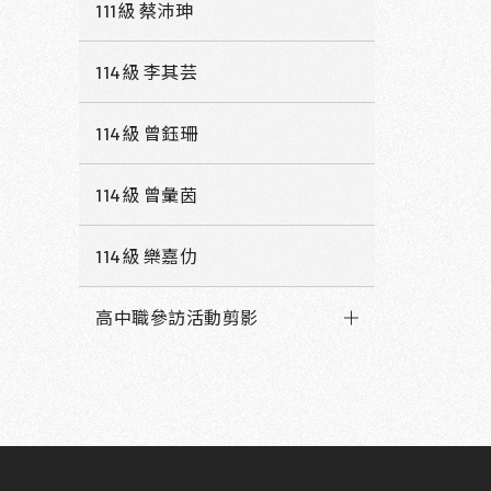
111級 蔡沛珅
114級 李其芸
114級 曾鈺珊
114級 曾彙茵
114級 樂嘉仂
高中職參訪活動剪影