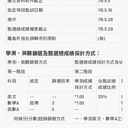
繳交資料收件截止
115.5.5
指定項目甄試日期
115.5.16
榜示
115.5.28
甄選總成績複查截止
115.5.29
離島外加名額縣市別限制
(無)
學測、英聽篩選及甄選總成績採計方式：
學測、英聽篩選方式
甄選總成績採計方式及佔總
第一階段
第二階段
科目
檢定
篩選倍率
學測成績
佔甄試總
指
採計方式
成績比例
英文
--
--
*1.00
30％
審
數學A
底標
3
*1.00
物
英數A
--
5
--
試
同級分(分數)超額篩選方式
一、學測英文、數學A之級