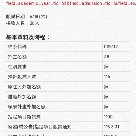
field_academic_year_tid=All&field_admission_tid=1&field_e
甄試日期：5/16 (六)
招收人數：38人
基本資料及時程：
校系代碼
005112
招生名額
38
性別要求
無
預計甄試人數
114
原住民外加名額
無
離島外加名額
無
願景計畫外加名額
無
指定項目甄試費
1100
寄發(或公告)指定項目甄試通知
115.3.31