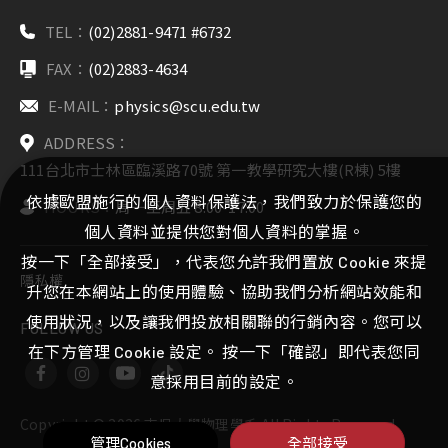
TEL：
(02)2881-9471 #6732
FAX：
(02)2883-4634
E-MAIL：
physics@scu.edu.tw
ADDRESS：
111台北市士林區臨溪路70號 第一教學研究大樓(R棟) 5樓
依據歐盟施行的個人資料保護法，我們致力於保護您的
HOURS：
周一至周五 8:00-17:00
個人資料並提供您對個人資料的掌握。
按一下「全部接受」，代表您允許我們置放 Cookie 來提
隱私權
升您在本網站上的使用體驗、協助我們分析網站效能和
使用狀況，以及讓我們投放相關聯的行銷內容。您可以
FOLLOW US
在下方管理 Cookie 設定。 按一下「確認」即代表您同
意採用目前的設定。
Copyright ©
2026
東吳大學物理學系
All Rights Reserved.
管理Cookies
全部接受