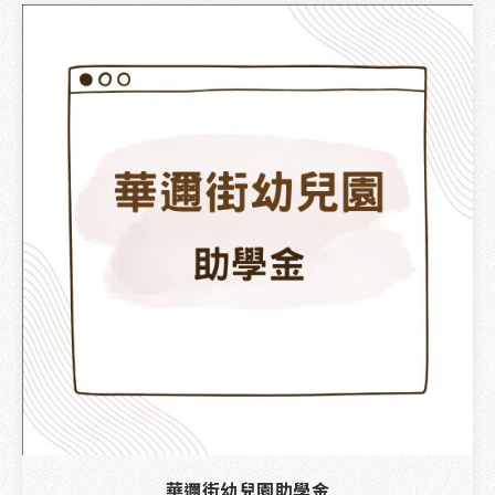
華邇街幼兒園助學金