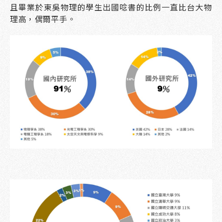
且畢業於東吳物理的學生出國唸書的比例一直比台大物
理高，偶爾平手。