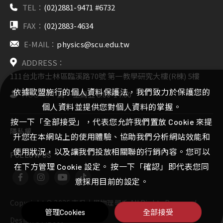
TEL：
(02)2881-9471 #6732
FAX：
(02)2883-4634
E-MAIL：
physics@scu.edu.tw
ADDRESS：
111台北市士林區臨溪路70號 第一教學研究大樓(R棟) 5樓
依據歐盟施行的個人資料保護法，我們致力於保護您的
HOURS：
周一至周五 8:00-17:00
個人資料並提供您對個人資料的掌握。
按一下「全部接受」，代表您允許我們置放 Cookie 來提
隱私權
升您在本網站上的使用體驗、協助我們分析網站效能和
使用狀況，以及讓我們投放相關聯的行銷內容。您可以
FOLLOW US
在下方管理 Cookie 設定。 按一下「確認」即代表您同
意採用目前的設定。
Copyright ©
2026
東吳大學物理學系
All Rights Reserved.
管理Cookies
全部接受
Design
by
iBest