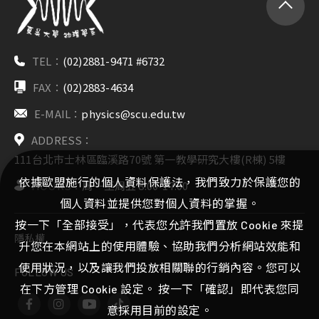
TEL：
(02)2881-9471 #6732
FAX：
(02)2883-4634
E-MAIL：
physics@scu.edu.tw
ADDRESS：
111台北市士林區臨溪路70號 第一教學研究大樓(R棟) 5樓
依據歐盟施行的個人資料保護法，我們致力於保護您的
HOURS：
周一至周五 8:00-17:00
個人資料並提供您對個人資料的掌握。
按一下「全部接受」，代表您允許我們置放 Cookie 來提
隱私權
升您在本網站上的使用體驗、協助我們分析網站效能和
使用狀況，以及讓我們投放相關聯的行銷內容。您可以
FOLLOW US
在下方管理 Cookie 設定。 按一下「確認」即代表您同
意採用目前的設定。