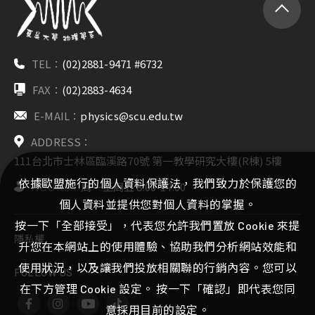
TEL：
(02)2881-9471 #6732
FAX：
(02)2883-4634
E-MAIL：
physics@scu.edu.tw
ADDRESS：
111台北市士林區臨溪路70號 第一教學研究大樓(R棟) 5樓
依據歐盟施行的個人資料保護法，我們致力於保護您的
HOURS：
周一至周五 8:00-17:00
個人資料並提供您對個人資料的掌握。
按一下「全部接受」，代表您允許我們置放 Cookie 來提
隱私權
升您在本網站上的使用體驗、協助我們分析網站效能和
使用狀況，以及讓我們投放相關聯的行銷內容。您可以
FOLLOW US
在下方管理 Cookie 設定。 按一下「確認」即代表您同
意採用目前的設定。