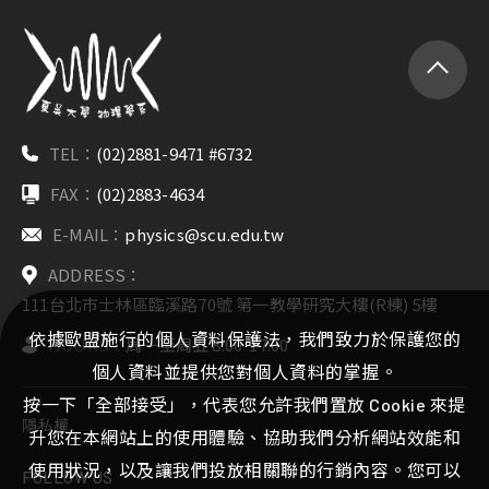
TEL：
(02)2881-9471 #6732
FAX：
(02)2883-4634
E-MAIL：
physics@scu.edu.tw
ADDRESS：
111台北市士林區臨溪路70號 第一教學研究大樓(R棟) 5樓
依據歐盟施行的個人資料保護法，我們致力於保護您的
HOURS：
周一至周五 8:00-17:00
個人資料並提供您對個人資料的掌握。
按一下「全部接受」，代表您允許我們置放 Cookie 來提
隱私權
升您在本網站上的使用體驗、協助我們分析網站效能和
使用狀況，以及讓我們投放相關聯的行銷內容。您可以
FOLLOW US