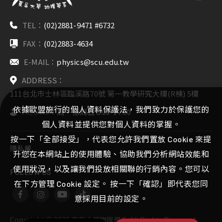
TEL：
(02)2881-9471 #6732
FAX：
(02)2883-4634
E-MAIL：
physics@scu.edu.tw
ADDRESS：
111台北市士林區臨溪路70號 第一教學研究大樓(R棟) 5樓
依據歐盟施行的個人資料保護法，我們致力於保護您的
HOURS：
周一至周五 8:00-17:00
個人資料並提供您對個人資料的掌握。
按一下「全部接受」，代表您允許我們置放 Cookie 來提
隱私權
升您在本網站上的使用體驗、協助我們分析網站效能和
使用狀況，以及讓我們投放相關聯的行銷內容。您可以
FOLLOW US
在下方管理 Cookie 設定。 按一下「確認」即代表您同
意採用目前的設定。
Copyright ©
2026
東吳大學物理學系
All Rights Reserved.