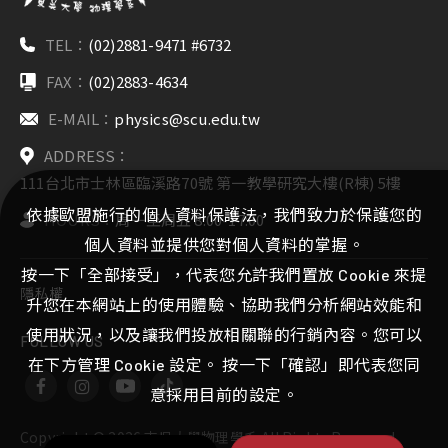
TEL：
(02)2881-9471 #6732
FAX：
(02)2883-4634
E-MAIL：
physics@scu.edu.tw
ADDRESS：
111台北市士林區臨溪路70號 第一教學研究大樓(R棟) 5樓
依據歐盟施行的個人資料保護法，我們致力於保護您的
HOURS：
周一至周五 8:00-17:00
個人資料並提供您對個人資料的掌握。
按一下「全部接受」，代表您允許我們置放 Cookie 來提
隱私權
升您在本網站上的使用體驗、協助我們分析網站效能和
使用狀況，以及讓我們投放相關聯的行銷內容。您可以
FOLLOW US
在下方管理 Cookie 設定。 按一下「確認」即代表您同
意採用目前的設定。
Copyright ©
2026
東吳大學物理學系
All Rights Reserved.