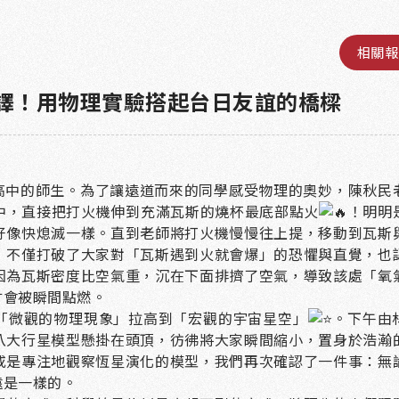
相關報
譯！用物理實驗搭起台日友誼的橋樑
屬高中的師生。為了讓遠道而來的同學感受物理的奧妙，陳秋民
中，直接把打火機伸到充滿瓦斯的燒杯最底部點火
！明明
好像快熄滅一樣。直到老師將打火機慢慢往上提，移動到瓦斯
！不僅打破了大家對「瓦斯遇到火就會爆」的恐懼與直覺，也
因為瓦斯密度比空氣重，沉在下面排擠了空氣，導致該處「氧
才會被瞬間點燃。
「微觀的物理現象」拉高到「宏觀的宇宙星空」
。下午由
八大行星模型懸掛在頭頂，彷彿將大家瞬間縮小，置身於浩瀚
或是專注地觀察恆星演化的模型，我們再次確認了一件事：無
遠是一樣的。