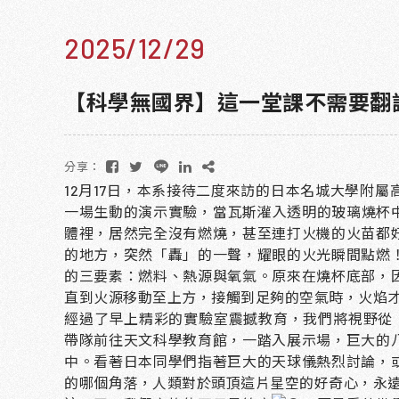
2025/12/29
【科學無國界】這一堂課不需要翻
分享：
12月17日，本系接待二度來訪的日本名城大學附
一場生動的演示實驗，當瓦斯灌入透明的玻璃燒杯
體裡，居然完全沒有燃燒，甚至連打火機的火苗都
的地方，突然「轟」的一聲，耀眼的火光瞬間點燃
的三要素：燃料、熱源與氧氣。原來在燒杯底部，
直到火源移動至上方，接觸到足夠的空氣時，火焰
經過了早上精彩的實驗室震撼教育，我們將視野從
帶隊前往天文科學教育館，一踏入展示場，巨大的
中。看著日本同學們指著巨大的天球儀熱烈討論，
的哪個角落，人類對於頭頂這片星空的好奇心，永