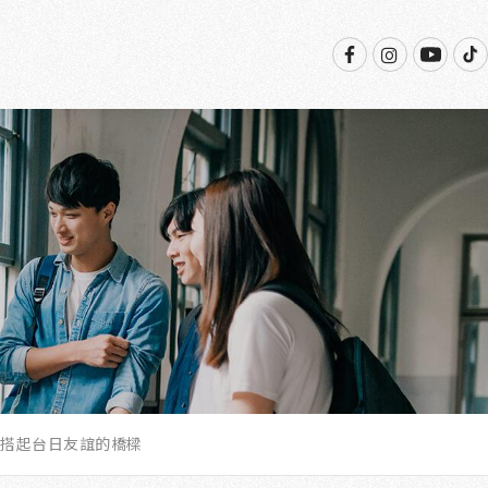
搭起台日友誼的橋樑