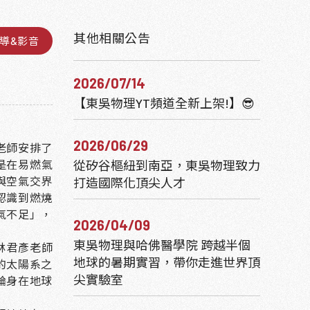
其他相關公告
導&影音
2026/07/14
【東吳物理YT頻道全新上架!】😎
2026/06/29
老師安排了
是在易燃氣
從矽谷樞紐到南亞，東吳物理致力
與空氣交界
打造國際化頂尖人才
認識到燃燒
氣不足」，
2026/04/09
東吳物理與哈佛醫學院 跨越半個
林君彥老師
地球的暑期實習，帶你走進世界頂
的太陽系之
尖實驗室
論身在地球