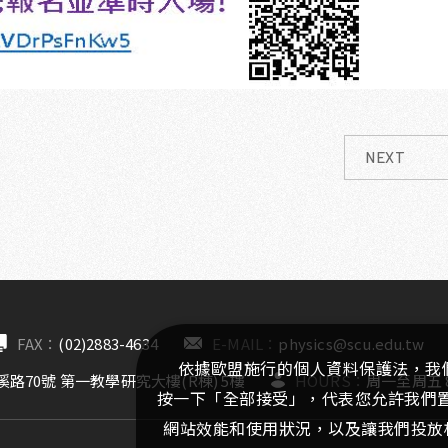
NEXT
FAX：
(02)2883-4634
E-MAIL：
physics@scu.edu.tw
依據歐盟施行的個人資料保護法，我
路70號 第一教學研究大樓(R棟) 5樓
HOURS：
周一至周五 8:
按一下「全部接受」，代表您允許我們置放
網站效能和使用狀況，以及讓我們投放相關