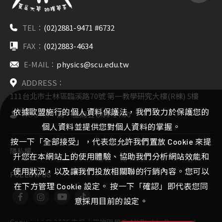
TEL：
(02)2881-9471 #6732
FAX：
(02)2883-4634
E-MAIL：
physics@scu.edu.tw
ADDRESS：
111台北市士林區臨溪路70號 第一教學研究大樓(R棟) 5樓
依據歐盟施行的個人資料保護法，我們致力於保護您的
HOURS：
周一至周五 8:00-17:00
個人資料並提供您對個人資料的掌握。
按一下「全部接受」，代表您允許我們置放 Cookie 來提
隱私權
升您在本網站上的使用體驗、協助我們分析網站效能和
使用狀況，以及讓我們投放相關聯的行銷內容。您可以
FOLLOW US
在下方管理 Cookie 設定。 按一下「確認」即代表您同
意採用目前的設定。