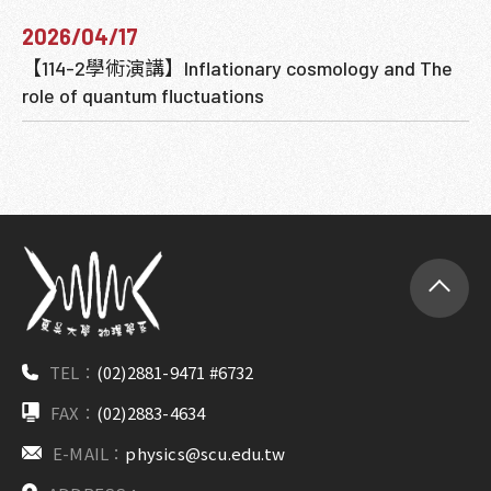
2026/04/17
【114-2學術演講】Inflationary cosmology and The
role of quantum fluctuations
TEL：
(02)2881-9471 #6732
FAX：
(02)2883-4634
E-MAIL：
physics@scu.edu.tw