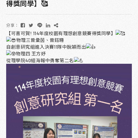
得獎同學】🥰
分享：
【可喜可賀! 114年度校園有理想創意競賽得獎同學】
物理三曾彙茵、曾鈺珊
自創意研究組進入決賽11隊中脫穎而出
物理四 王方妤
從理學院40組海報中勇奪第二名