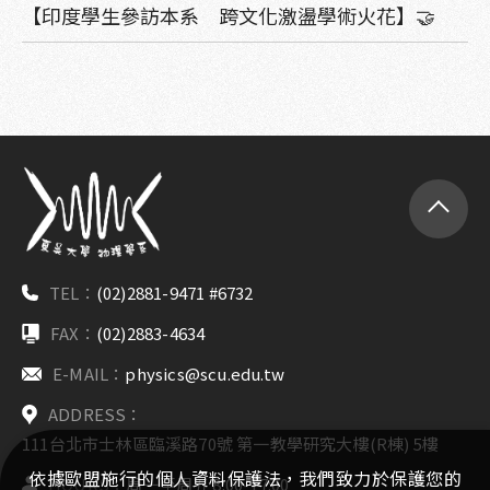
【印度學生參訪本系 跨文化激盪學術火花】🤝
TEL：
(02)2881-9471 #6732
FAX：
(02)2883-4634
E-MAIL：
physics@scu.edu.tw
ADDRESS：
111台北市士林區臨溪路70號 第一教學研究大樓(R棟) 5樓
依據歐盟施行的個人資料保護法，我們致力於保護您的
HOURS：
周一至周五 8:00-17:00