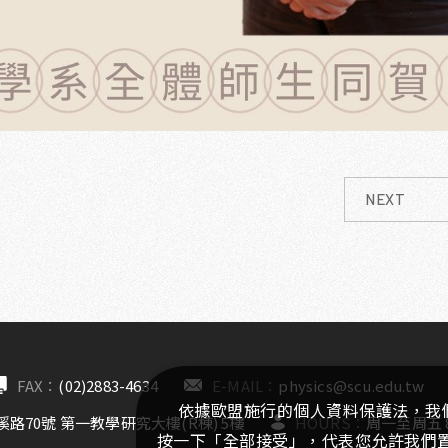
NEXT
FAX：
(02)2883-4634
E-MAIL：
physics@scu.edu.tw
依據歐盟施行的個人資料保護法，我
路70號 第一教學研究大樓(R棟) 5樓
HOURS：
周一至周五 8:
按一下「全部接受」，代表您允許我們置放