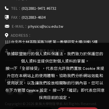
TEL：
(02)2881-9471 #6732
FAX：
(02)2883-4634
E-MAIL：
physics@scu.edu.tw
ADDRESS：
111台北市士林區臨溪路70號 第一教學研究大樓(R棟) 5樓
HOURS：
周一至周五 8:00-17:00
依據歐盟施行的個人資料保護法，我們致力於保護您的
個人資料並提供您對個人資料的掌握。
按一下「全部接受」，代表您允許我們置放 Cookie 來提
隱私權
升您在本網站上的使用體驗、協助我們分析網站效能和
FOLLOW US
使用狀況，以及讓我們投放相關聯的行銷內容。您可以
在下方管理 Cookie 設定。 按一下「確認」即代表您同意
採用目前的設定。
Copyright ©
2026
東吳大學物理學系
All Rights Reserved.