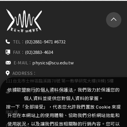
TEL：
(02)2881-9471 #6732
FAX：
(02)2883-4634
E-MAIL：
physics@scu.edu.tw
ADDRESS：
111台北市士林區臨溪路70號 第一教學研究大樓(R棟) 5樓
依據歐盟施行的個人資料保護法，我們致力於保護您的
HOURS：
周一至周五 8:00-17:00
個人資料並提供您對個人資料的掌握。
按一下「全部接受」，代表您允許我們置放 Cookie 來提
隱私權
升您在本網站上的使用體驗、協助我們分析網站效能和
使用狀況，以及讓我們投放相關聯的行銷內容。您可以
FOLLOW US