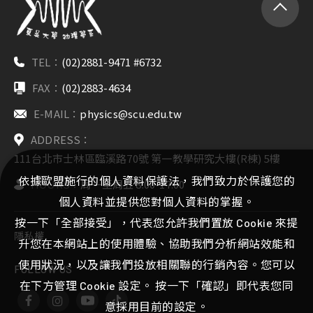
TEL：
(02)2881-9471 #6732
FAX：
(02)2883-4634
E-MAIL：
physics@scu.edu.tw
ADDRESS：
111台北市士林區臨溪路70號 第一教學研究大樓(R棟) 5樓
依據歐盟施行的個人資料保護法，我們致力於保護您的
HOURS：
周一至周五 8:00-17:00
個人資料並提供您對個人資料的掌握。
按一下「全部接受」，代表您允許我們置放 Cookie 來提
隱私權
升您在本網站上的使用體驗、協助我們分析網站效能和
使用狀況，以及讓我們投放相關聯的行銷內容。您可以
FOLLOW US
在下方管理 Cookie 設定。 按一下「確認」即代表您同
意採用目前的設定。